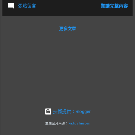
不說JR小海線的班次真是少啊XD 清里站（前
張貼留言
閱讀完整內容
一站野辺山站是JR海拔最高的車站）
更多文章
技術提供：Blogger
主題圖片來源：
Radius Images