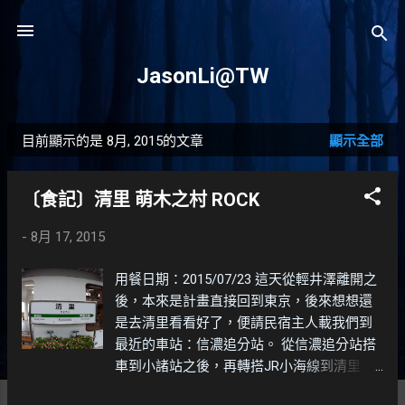
跳到主要內容
JasonLi@TW
目前顯示的是 8月, 2015的文章
顯示全部
發
表
〔食記〕清里 萌木之村 ROCK
文
-
8月 17, 2015
章
用餐日期：2015/07/23 這天從輕井澤離開之
後，本來是計畫直接回到東京，後來想想還
是去清里看看好了，便請民宿主人載我們到
最近的車站：信濃追分站。 從信濃追分站搭
車到小諸站之後，再轉搭JR小海線到清里
站，全程大概需要快兩個半小時左右。不得