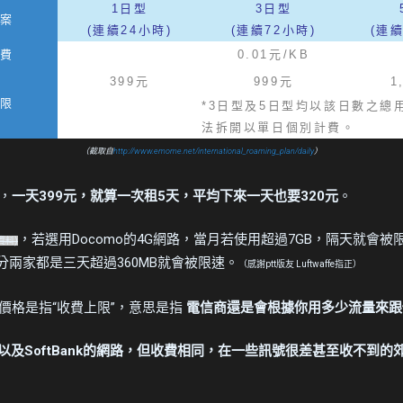
1日型
3日型
案
(連續24小時)
(連續72小時)
(連續
費
0.01元/KB
399元
999元
1
限
*3日型及5日型均以該日數之總
法拆開以單日個別計費。
（截取自
http://www.emome.net/international_roaming_plan/daily
）
，
一天399元，就算一次租5天，平均下來一天也要320元
。
，若選用Docomo的4G網路，當月若使用超過7GB，隔天就會被限速
資料)
的部分兩家都是三天超過360MB就會被限速。
（感謝ptt版友 Luftwaffe指正）
價格是指“收費上限”，意思是指
電信商還是會根據你用多少流量來跟
以及SoftBank的網路，但收費相同，在一些訊號很差甚至收不到