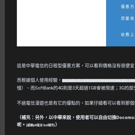
優惠方
用量收
收費上
這是中華電信的日租型優惠方案，可以看到價格沒有很便宜
而根據個人使用經驗，
電信漫遊只要三天累加使用到超過約360MB(網路上的
慢）、而SoftBank的4G則是3天超過1GB會被限速；3G
不過電信漫遊也是有它的優點的，如果仔細看可以看到那個
（補充：另外，以中華來說，使用者可以自由切換Docomo
呢。
）
(感謝ptt版友 but補充)