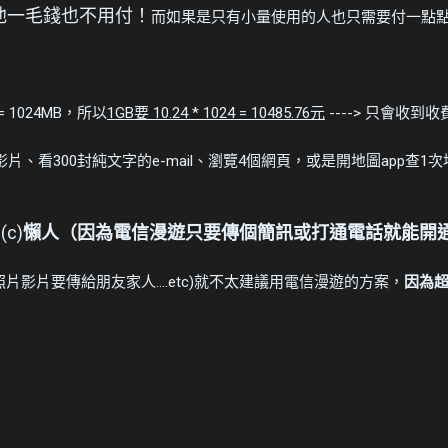
他一毛錢也不用付！
而如果是只有小量使用的人也只需要付一點
= 1024MB，所以
1GB要 10.24 * 1024 = 10485.76元
----> 只會收到
e影片、看300封純文字的e-mail、瀏覽4個網頁，或是開地圖app查1
(c)
懶人（因為電信漫遊只要傳個簡訊或打通電話就能開
影片要傳給朋友家人....etc)就不太建議用電信漫遊的方案，
因為