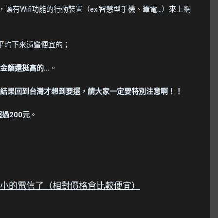
讓有Wifi功能的行動裝置（ex:智慧型手機、筆電...）來上網
平均下來還蠻便宜的；
額還挺高的...
。
結果回到台灣才想到要還，請大家一定要特別注意啊！！
過200元
。
講)較小的電信了（相對價格會比較便宜）