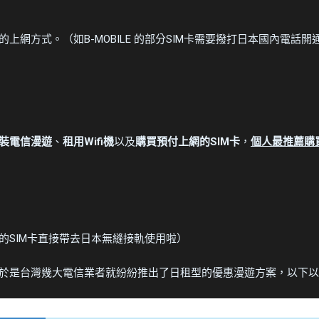
網方式。（如B-MOBILE 的部分SIM卡需要撥打日本國內電話開
裝電信漫遊
、
租用Wifi機
以及
購買預付上網的SIM卡
，
個人最推薦購買
的SIM卡直接帶去日本無縫接軌使用啦）
於是台灣幾大電信業者就紛紛推出了日租型的優惠漫遊方案，以下以