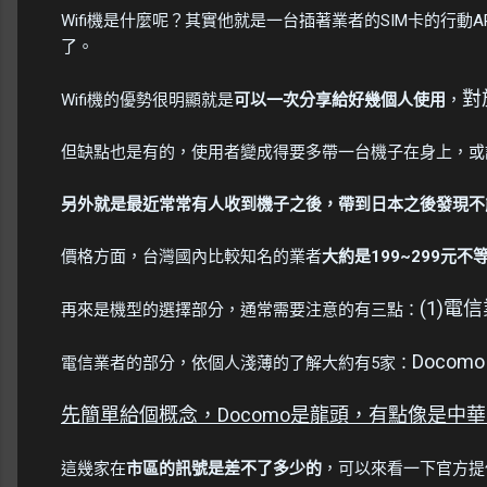
Wifi機是什麼呢？其實他就是一台插著業者的SIM卡的行動AP
了。
對
Wifi機的優勢很明顯就是
可以一次分享給好幾個人使用
，
但缺點也是有的，使用者變成得要多帶一台機子在身上，或
另外就是最近常常有人收到機子之後，帶到日本之後發現不
價格方面，台灣國內比較知名的業者
大約是199~299元不
(1)電信
再來是機型的選擇部分，通常需要注意的有三點：
Docomo
電信業者的部分，依個人淺薄的了解大約有5家：
先簡單給個概念，Docomo是龍頭，有點像是中華
這幾家在
市區的訊號是差不了多少的
，可以來看一下官方提