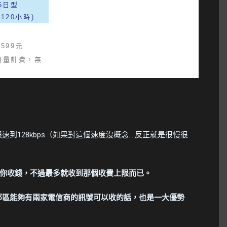
5日型
120小時)
,599元
用量計費，無
到128kbps（如果對這個速度沒概念....反正就是很慢很
你收錢，不過最多就收到那個收費上限而已。
的郊區能夠有兩家電信商的訊號可以收的話，也是一大優勢