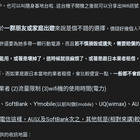
，也可以叫隨身基地台啦...這台機子開機之後就可以分享出Wifi訊號，
於
一群朋友或家庭出遊
來說是個不錯的選擇
，價錢好幾個人
許還要為她多帶一顆行動電源，而且
若不慎損毀或遺失，需要賠償的金
能用，或著是壞掉了，這時候就很麻煩了、或著是跟日本業者租借，
等
、而如果是跟日本當地的業者租借，會比較便宜一點，
一般都不會超
業者 (2)流量限制 (3)wifi機的使用時間(電力)
、SoftBank、Y!mobile
、UQ(wimax)、AU
(以前叫做Emobile)
電信這樣，AU以及SoftBank次之，其他就是(相對來
供的收訊地圖：