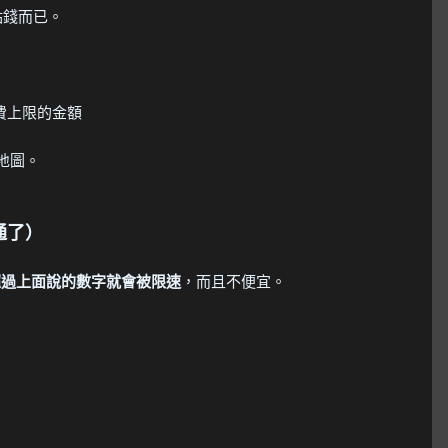
點錢而已。
收費上限的金額
次地圖。
通了）
超過上面說的數字就會被限速
，而且不便宜。