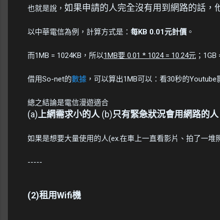
如果申請的人完全沒有用到網路的話，
也就是說，
以中華電信為例，計算方式是：
每KB 0.01元計價
。
而1MB = 1024KB，所以
1MB要 0.01 * 1024 = 10.24元
；1GB 
借用So-net的
數據
，可以算出1MB可以：看30秒的Youtub
總之結論是電信漫遊適合
(a)
上網需求小的人
(b)
只有緊急狀況會用網路的人
如果是想要大量使用的人(ex.在車上一直看影片、拍了一堆照片
-----
(2)租用Wifi機