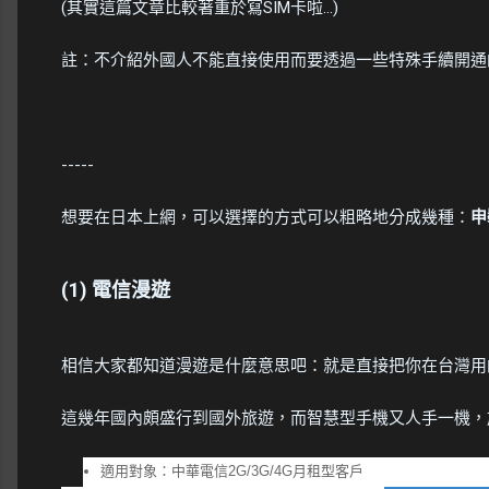
(其實這篇文章比較著重於寫SIM卡啦...)
註：不介紹外國人不能直接使用而要透過一些特殊手續開通的上
-----
想要在日本上網，可以選擇的方式可以粗略地分成幾種：
申
(1) 電信漫遊
相信大家都知道漫遊是什麼意思吧：就是直接把你在台灣用
這幾年國內頗盛行到國外旅遊，而智慧型手機又人手一機，
適用對象：中華電信2G/3G/4G月租型客戶